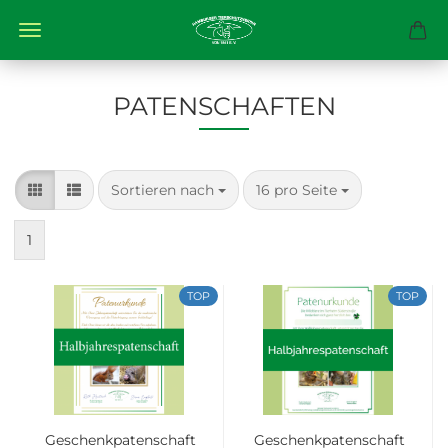
PATENSCHAFTEN
Sortieren nach
pro Seite
Sortieren nach
16 pro Seite
1
TOP
TOP
Geschenkpatenschaft
Geschenkpatenschaft