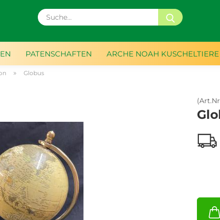
Suche...
EEN
PATENSCHAFTEN
ARCHE NOAH KUSCHELTIERE
»
on
Globus
(Art.Nr
Glo